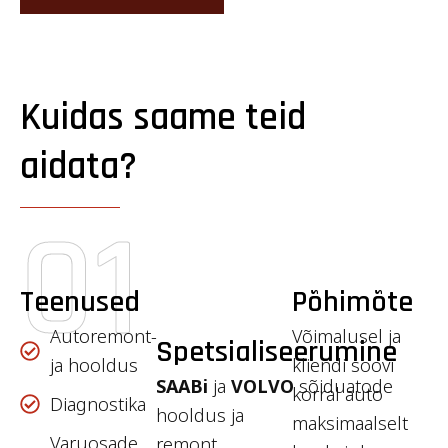
Kuidas saame teid
aidata?
01
Teenused
Põhimõte
Autoremont-
Võimalusel ja
Spetsialiseerumine
ja hooldus
kliendi soovi
SAABi
ja
VOLVO
sõiduatode
korral auto
Diagnostika
hooldus ja
maksimaalselt
Varuosade
remont.