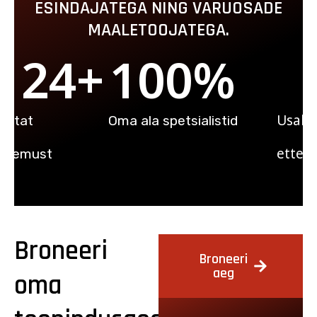
ESINDAJATEGA NING VARUOSADE
MAALETOOJATEGA.
24
+
100
%
Usald
astat
Oma ala spetsialistid
ettev
ogemust
Broneeri
Broneeri
aeg
oma