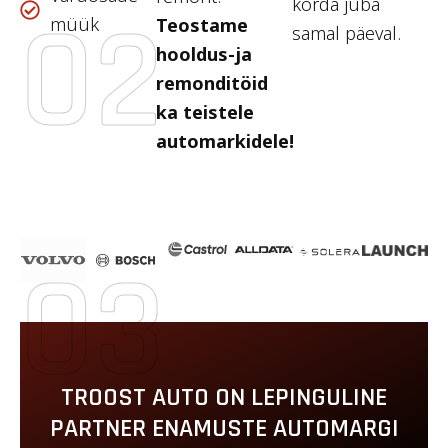
korda juba
02
müük
Teostame
samal päeval.
hooldus-ja
remonditöid
ka teistele
automarkidele!
03
TROOST AUTO ON LEPINGULINE
PARTNER ENAMUSTE AUTOMARGI