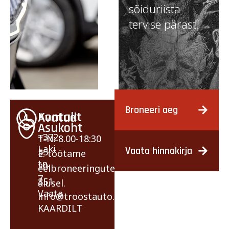
sõiduriista
tervise pärast!
Broneeri aeg
Kontakt
Avatud
Asukoht
+372
T-N: 8.00-18:30
Laki
Vaata hinnakirja
55
E: töötame
tn.
20
eelbroneeringute
7
851
alusel.
Vaata
info@troostauto.ee
KAARDILT